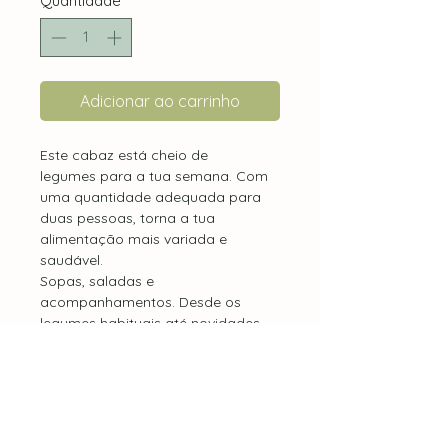
Quantidade
*
Adicionar ao carrinho
Este cabaz está cheio de
legumes para a tua semana. Com
uma quantidade adequada para
duas pessoas, torna a tua
alimentação mais variada e
saudável.
Sopas, saladas e
acompanhamentos. Desde os
legumes habituais até novidades
que não conhecias e que vais
adorar!