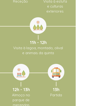
Receção
Visita à est
ufa
e culturas
exteriores
11h - 12h
Visita à lagoa, montado, olival
e animais da quinta
12h - 13h
13h
Almoço no
Partida
parque de
merend
as