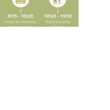
9h15 -
10h20
10h20 - 11h30
Visita ao montado,
Visita à estufa,
lagoa, pomar,
culturas
produção de
exteriores e
composto
olival
11h30 - 12h
12h - 13h
Momento para
Almoço no
abordagem de
parque de
mais alguns
merendas
conceitos